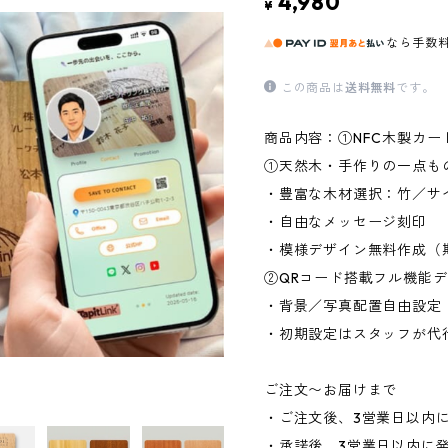
4,980
¥
なら
手数
この商品は
送料無料
です。
商品内容：①NFC木製カー
①天然木・手作りの一点もの
・豊富な木材選択：竹／サ
・自由なメッセージ刻印
・模様デザイン無料作成（
②QRコード搭載フル機能
・背景／写真配置自由設定
・初期設定はスタッフが代
ご注文〜お届けまで
・ご注文後、3営業日以内
・承諾後、3営業日以内に