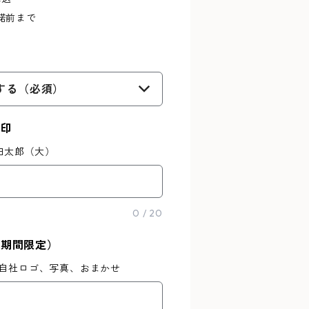
諾前まで
する（必須）
刻印
山田太郎（大）
0
/
20
（期間限定）
、自社ロゴ、写真、おまかせ