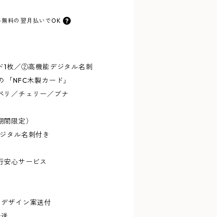
料無料の
翌月払いでOK
ド1枚／②高機能デジタル名刺
 「NFC木製カード」
ペリ／チェリー／ブナ
期間限定）
デジタル名刺付き
行安心サービス
にデザイン案送付
発送