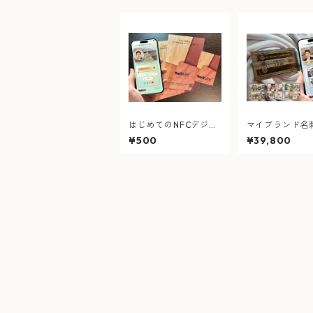
はじめてのNFCデジタ
マイブランド名
ル名刺カード体験ハガ
ト：完全にオリ
¥500
¥39,800
キ
が欲しい方