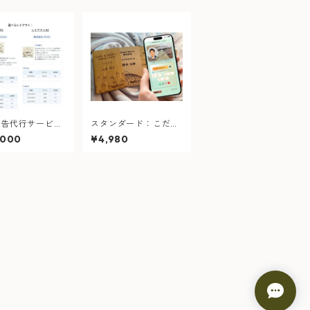
公告代行サービス
スタンダード：こだわ
依頼）ーURLを
りたい方
,000
¥4,980
たNFC案内カー
き