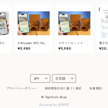
刺セッ
✈Wooden NFC Name
＊ギフトセット＊ ス
電子
ジナル
Card & Key Holder Gi
タンド付きNFCウッド
（新規
¥5,980
¥5,980
¥20
ft Set [Overseas Lim
カード＆キーホルダー
記録し
ited] ✈木质NFC名片
ド付
& 钥匙扣礼品套装【海
外限定】
プライバシーポリシー
特定商取引法に基づく表記
会員規約
© TapitLink Shop
Powered by